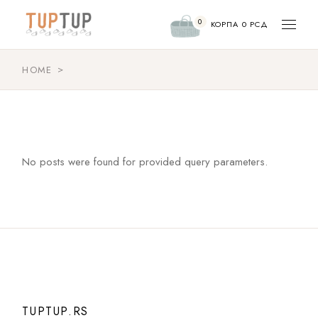
Skip
to
0
the
КОРПА
0
РСД
content
HOME
No posts were found for provided query parameters.
TUPTUP.RS